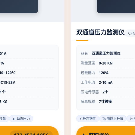
双通道压力监测仪
CFM
01A
品名
双通道压力监测仪
1%
测量范围
0-20 KN
40~120°C
过载能力
120%
DC18-28V
工作电流
2-10mA
1个
压电传感器
2个
5 KG
屏幕规格
7寸触摸
高过载
📊 动态压力
⚡ 极高钢性
🚀 响应上升快
