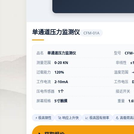
单通道压力监测仪
CFM-01A
品名
单通道压力监测仪
型号
CFM-
测量范围
0-20 KN
非线性
≤
过载能力
120%
温度范围
-
工作电流
2-10mA
工作电压
压电传感器
1个
接近开关
屏幕规格
5寸触摸
重量
1.6
⚡ 极高钢性
🚀 响应上升快
📈 极高固有频率
💪 高载荷