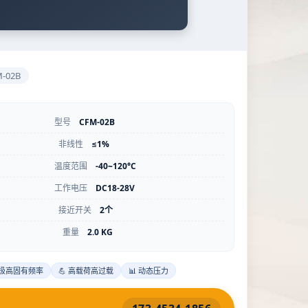
-02B
型号
CFM-02B
非线性
≤1%
温度范围
-40~120°C
工作电压
DC18-28V
接近开关
2个
重量
2.0 KG
 极高固有频率
💪 高载荷高过载
📊 动态压力